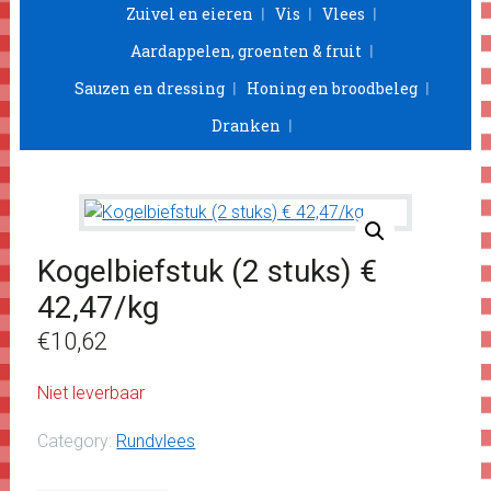
Zuivel en eieren
Vis
Vlees
Aardappelen, groenten & fruit
Sauzen en dressing
Honing en broodbeleg
Dranken
Kogelbiefstuk (2 stuks) €
42,47/kg
€
10,62
Niet leverbaar
Category:
Rundvlees