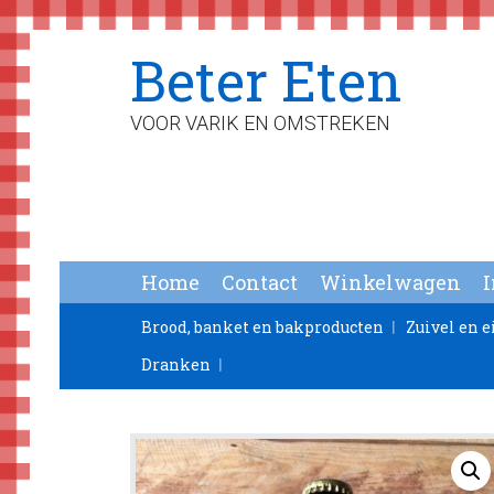
Spring
Door
Spring
Beter Eten
naar
naar
naar
de
de
de
hoofdnavigatie
hoofd
voettekst
VOOR VARIK EN OMSTREKEN
inhoud
Home
Contact
Winkelwagen
Brood, banket en bakproducten
Zuivel en e
Dranken