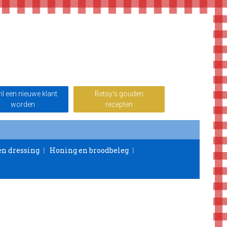
wil een nieuwe klant
Betsy’s gouden
worden
recepten
en dressing
Honing en broodbeleg