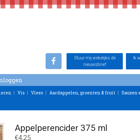
Stuur mij wekelijks de
Ik 
nieuwsbrief
Inloggen
ieren
Vis
Vlees
Aardappelen, groenten & fruit
Sauzen 
Appelperencider 375 ml
€
4,25