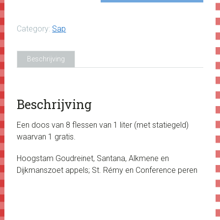
8
flessen*
Category:
Sap
aantal
Beschrijving
Beschrijving
Een doos van 8 flessen van 1 liter (met statiegeld)
waarvan 1 gratis.
Hoogstam Goudreinet, Santana, Alkmene en
Dijkmanszoet appels; St. Rémy en Conference peren