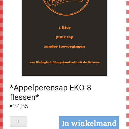
*Appelperensap EKO 8
flessen*
€
24,85
*Appelperensap
In winkelmand
EKO