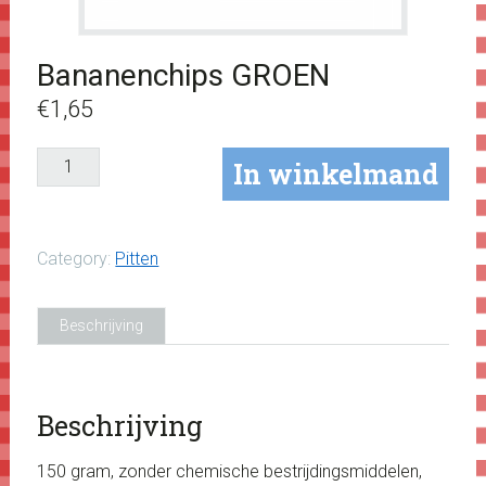
Bananenchips GROEN
€
1,65
Bananenchips
In winkelmand
GROEN
aantal
Category:
Pitten
Beschrijving
Beschrijving
150 gram, zonder chemische bestrijdingsmiddelen,