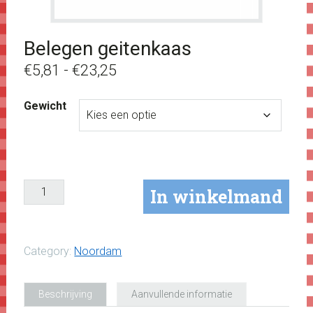
Belegen geitenkaas
Prijsklasse:
€
5,81
-
€
23,25
€5,81
Gewicht
tot
€23,25
In winkelmand
Category:
Noordam
Beschrijving
Aanvullende informatie