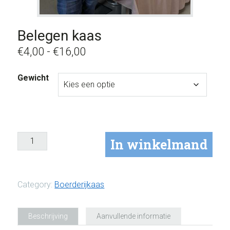
Belegen kaas
Prijsklasse:
€
4,00
-
€
16,00
€4,00
Gewicht
tot
€16,00
In winkelmand
Category:
Boerderijkaas
Beschrijving
Aanvullende informatie