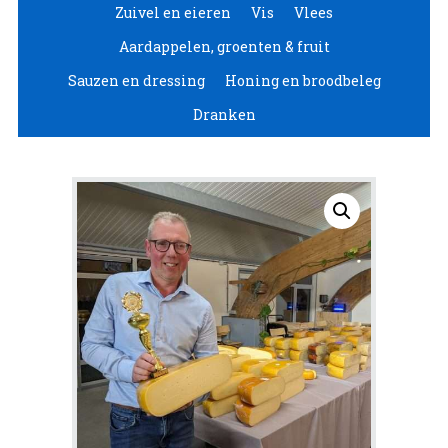
Zuivel en eieren
Vis
Vlees
Aardappelen, groenten & fruit
Sauzen en dressing
Honing en broodbeleg
Dranken