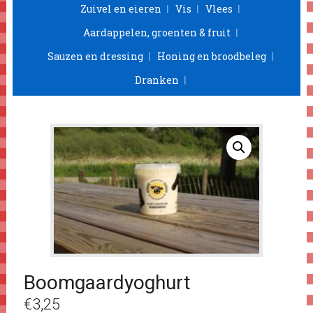
Zuivel en eieren
Vis
Vlees
Aardappelen, groenten & fruit
Sauzen en dressing
Honing en broodbeleg
Dranken
Boomgaardyoghurt
€
3,25