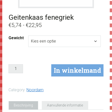
Geitenkaas fenegriek
Prijsklasse:
€
5,74
-
€
22,95
€5,74
Gewicht
tot
€22,95
In winkelmand
Category:
Noordam
Beschrijving
Aanvullende informatie