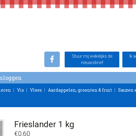
Stuur mij wekelijks de
Ik 
nieuwsbrief
Inloggen
ieren
Vis
Vlees
Aardappelen, groenten & fruit
Sauzen 
Frieslander 1 kg
€
0,60