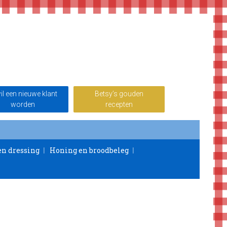
wil een nieuwe klant
Betsy’s gouden
worden
recepten
en dressing
Honing en broodbeleg