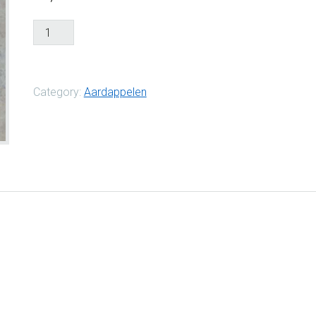
Frieslander
1
kg
aantal
Category:
Aardappelen