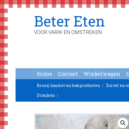
Spring
Door
Spring
Beter Eten
naar
naar
naar
de
de
de
hoofdnavigatie
hoofd
voettekst
VOOR VARIK EN OMSTREKEN
inhoud
Home
Contact
Winkelwagen
Brood, banket en bakproducten
Zuivel en e
Dranken