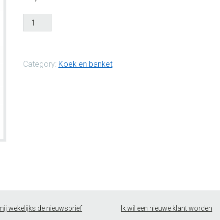
Gevulde
dadelkoek
aantal
Category:
Koek en banket
mij wekelijks de nieuwsbrief
Ik wil een nieuwe klant worden