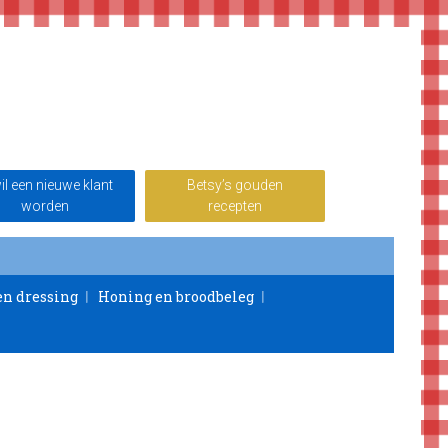
wil een nieuwe klant
Betsy’s gouden
worden
recepten
en dressing
Honing en broodbeleg