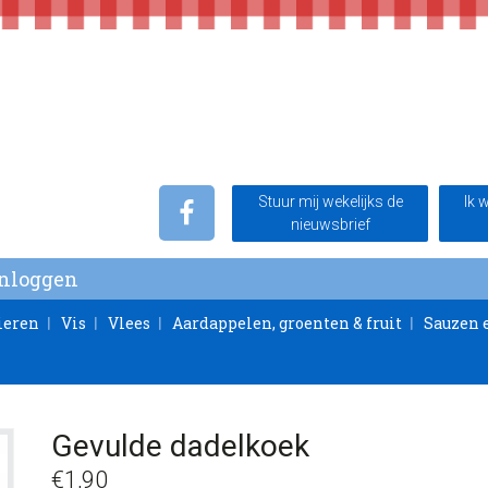
Stuur mij wekelijks de
Ik 
nieuwsbrief
Inloggen
ieren
Vis
Vlees
Aardappelen, groenten & fruit
Sauzen 
Gevulde dadelkoek
€
1,90