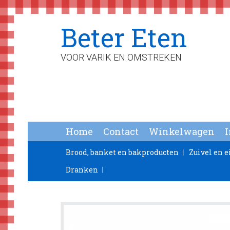
Spring
Door
Spring
Beter Eten
naar
naar
naar
de
de
de
hoofdnavigatie
hoofd
voettekst
VOOR VARIK EN OMSTREKEN
inhoud
Home
Contact
Winkelwagen
Brood, banket en bakproducten
Zuivel en e
Dranken