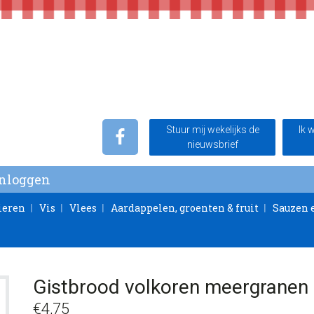
Stuur mij wekelijks de
Ik 
nieuwsbrief
Inloggen
ieren
Vis
Vlees
Aardappelen, groenten & fruit
Sauzen 
Gistbrood volkoren meergranen
€
4,75