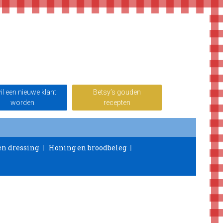
wil een nieuwe klant
Betsy’s gouden
worden
recepten
en dressing
Honing en broodbeleg