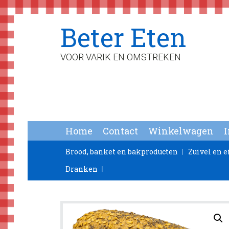
Spring
Door
Spring
Beter Eten
naar
naar
naar
de
de
de
hoofdnavigatie
hoofd
voettekst
VOOR VARIK EN OMSTREKEN
inhoud
Home
Contact
Winkelwagen
Brood, banket en bakproducten
Zuivel en e
Dranken