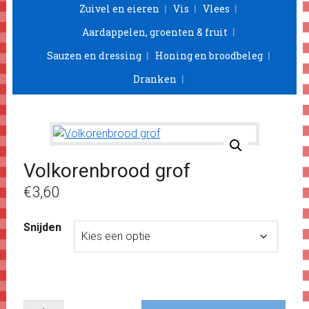
Zuivel en eieren
Vis
Vlees
Aardappelen, groenten & fruit
Sauzen en dressing
Honing en broodbeleg
Dranken
Volkorenbrood grof
€
3,60
Snijden