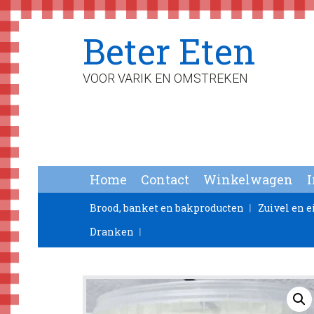
Spring
Door
Spring
Beter Eten
naar
naar
naar
de
de
de
hoofdnavigatie
hoofd
voettekst
VOOR VARIK EN OMSTREKEN
inhoud
Home
Contact
Winkelwagen
Brood, banket en bakproducten
Zuivel en e
Dranken