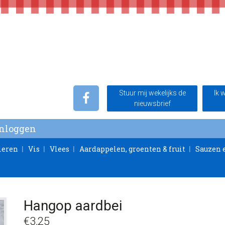
Stuur mij wekelijks de
Ik 
nieuwsbrief
Inloggen
ieren
Vis
Vlees
Aardappelen, groenten & fruit
Sauzen 
Hangop aardbei
€
3,25