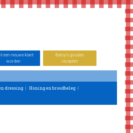
wil een nieuwe klant
Betsy’s gouden
worden
recepten
en dressing
Honing en broodbeleg