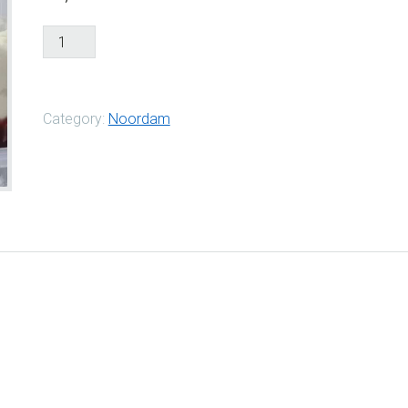
Hangop
aardbei
aantal
Category:
Noordam