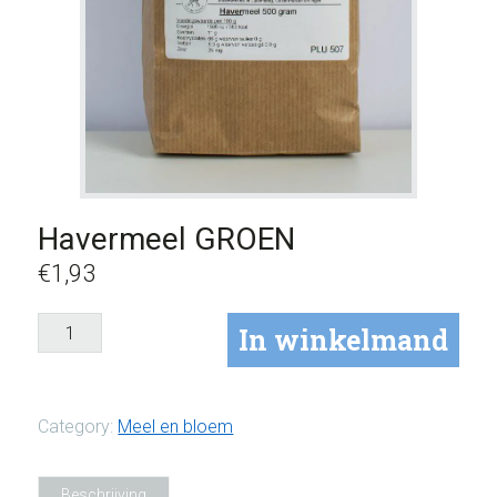
Havermeel GROEN
€
1,93
Havermeel
In winkelmand
GROEN
aantal
Category:
Meel en bloem
Beschrijving