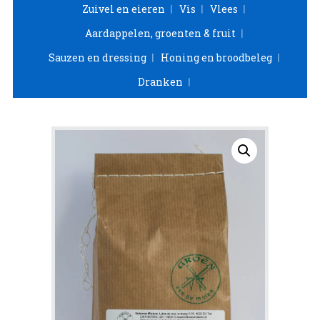
Zuivel en eieren
Vis
Vlees
Aardappelen, groenten & fruit
Sauzen en dressing
Honing en broodbeleg
Dranken