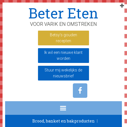
Spring
Door
Spring
Beter Eten
naar
naar
naar
de
de
de
VOOR VARIK EN OMSTREKEN
hoofdnavigatie
hoofd
voettekst
inhoud
Betsy’s gouden
recepten
Ik wil een nieuwe klant
worden
Stuur mij wekelijks de
nieuwsbrief
Brood, banket en bakproducten