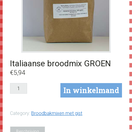
Italiaanse broodmix GROEN
€
5,94
Italiaanse
In winkelmand
broodmix
GROEN
aantal
Category:
Broodbakmixen met gist
Beschrijving