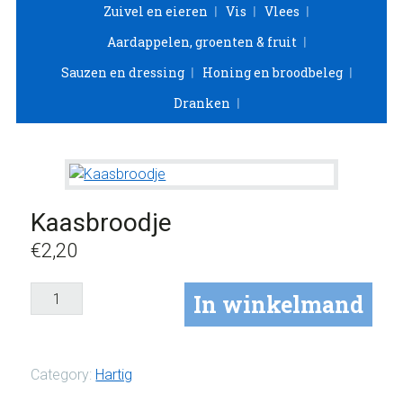
Zuivel en eieren
Vis
Vlees
Aardappelen, groenten & fruit
Sauzen en dressing
Honing en broodbeleg
Dranken
Kaasbroodje
€
2,20
Kaasbroodje
In winkelmand
aantal
Category:
Hartig