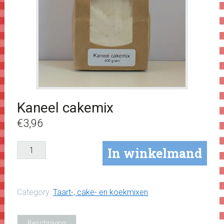
Kaneel cakemix
€
3,96
Kaneel
In winkelmand
cakemix
aantal
Category:
Taart-, cake- en koekmixen
Beschrijving