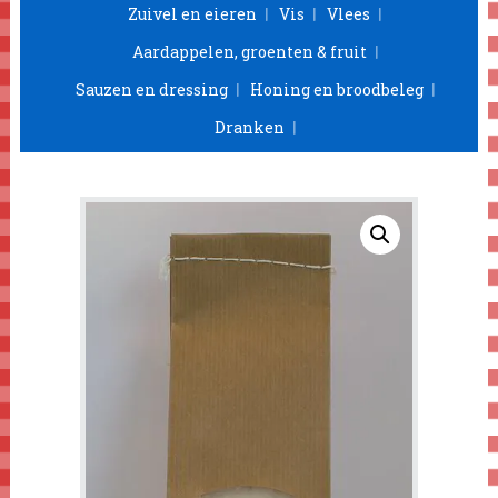
Zuivel en eieren
Vis
Vlees
Aardappelen, groenten & fruit
Sauzen en dressing
Honing en broodbeleg
Dranken