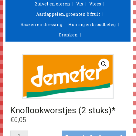
Zuivel en eieren
Vis
Vlees
Aardappelen, groenten & fruit
Sauzen en dressing
Honing en broodbeleg
Dranken
Knoflookworstjes (2 stuks)*
€
6,05
Knoflookworstjes