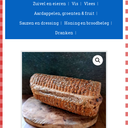
Zuivel en eieren
Vis
Vlees
Aardappelen, groenten & fruit
Sauzen en dressing
Honing en broodbeleg
Dranken