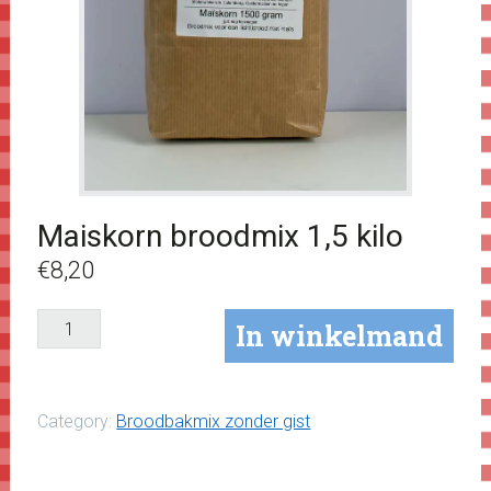
Maiskorn broodmix 1,5 kilo
€
8,20
Maiskorn
In winkelmand
broodmix
1,5
kilo
Category:
Broodbakmix zonder gist
aantal