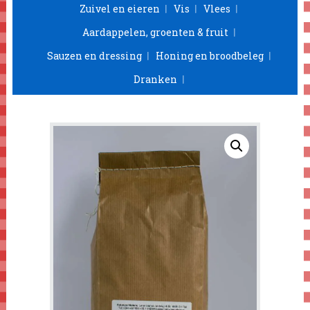
Zuivel en eieren
Vis
Vlees
Aardappelen, groenten & fruit
Sauzen en dressing
Honing en broodbeleg
Dranken