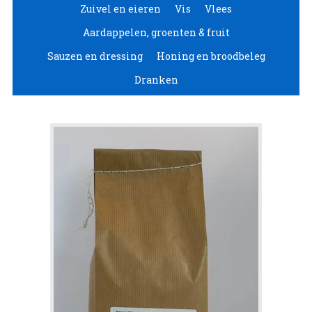
Zuivel en eieren
Vis
Vlees
Aardappelen, groenten & fruit
Sauzen en dressing
Honing en broodbeleg
Dranken