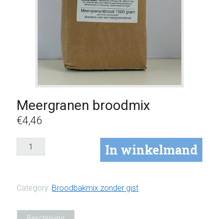
Meergranen broodmix
€
4,46
Meergranen
In winkelmand
broodmix
aantal
Category:
Broodbakmix zonder gist
Beschrijving