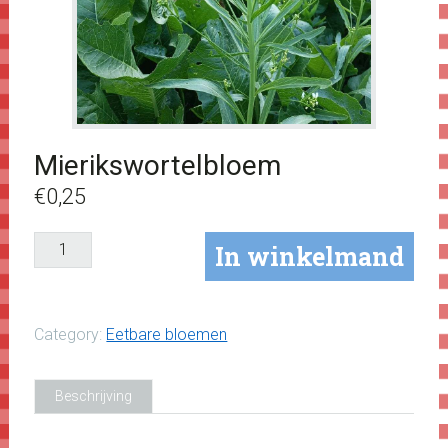
Mierikswortelbloem
€
0,25
Mierikswortelbloem
In winkelmand
aantal
Category:
Eetbare bloemen
Beschrijving