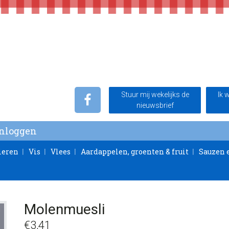
Stuur mij wekelijks de
Ik 
nieuwsbrief
Inloggen
ieren
Vis
Vlees
Aardappelen, groenten & fruit
Sauzen 
Molenmuesli
€
3,41