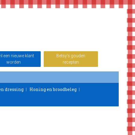
wil een nieuwe klant
Betsy’s gouden
worden
recepten
en dressing
Honing en broodbeleg