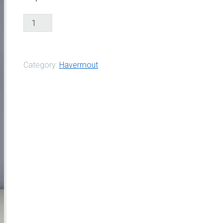
Molenmuesli
aantal
Category:
Havermout