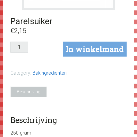
Parelsuiker
€
2,15
Parelsuiker
In winkelmand
aantal
Category:
Bakingredienten
Beschrijving
Beschrijving
250 gram