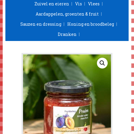
Zuivel en eieren
Vis
Vlees
Aardappelen, groenten & fruit
Sauzen en dressing
Honing en broodbeleg
Dranken