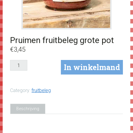
Pruimen fruitbeleg grote pot
€
3,45
Pruimen
In winkelmand
fruitbeleg
grote
pot
Category:
fruitbeleg
aantal
Beschrijving