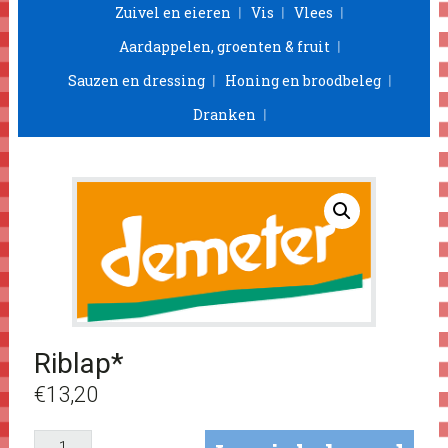
Zuivel en eieren
Vis
Vlees
Aardappelen, groenten & fruit
Sauzen en dressing
Honing en broodbeleg
Dranken
Riblap*
€
13,20
Riblap*