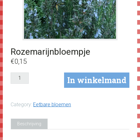
Rozemarijnbloempje
€
0,15
Rozemarijnbloempje
In winkelmand
aantal
Category:
Eetbare bloemen
Beschrijving