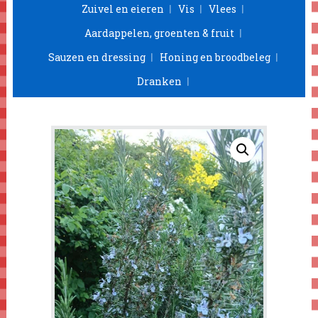
Zuivel en eieren
Vis
Vlees
Aardappelen, groenten & fruit
Sauzen en dressing
Honing en broodbeleg
Dranken