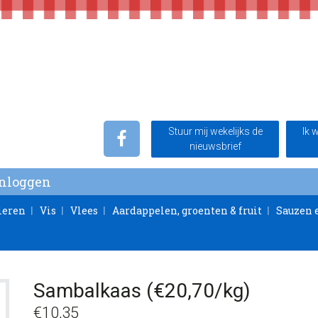
Stuur mij wekelijks de
Ik 
nieuwsbrief
Inloggen
ieren
Vis
Vlees
Aardappelen, groenten & fruit
Sauzen 
Sambalkaas (€20,70/kg)
€
10,35