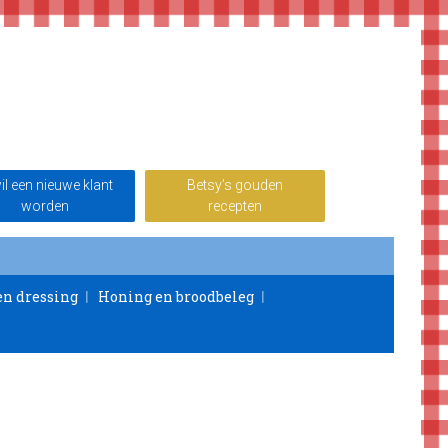
wil een nieuwe klant
Betsy’s gouden
worden
recepten
en dressing
Honing en broodbeleg