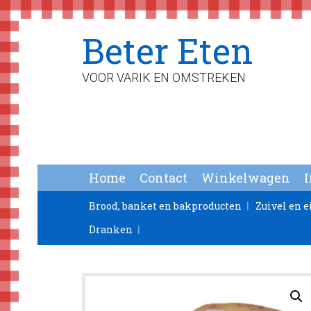
Spring
Door
Spring
Beter Eten
naar
naar
naar
de
de
de
hoofdnavigatie
hoofd
voettekst
VOOR VARIK EN OMSTREKEN
inhoud
Home
Contact
Winkelwagen
Brood, banket en bakproducten
Zuivel en e
Dranken