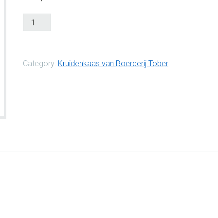
Sambalkaas
(€20,70/kg)
aantal
Category:
Kruidenkaas van Boerderij Tober