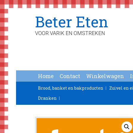
Spring
Door
Spring
Beter Eten
naar
naar
naar
de
de
de
hoofdnavigatie
hoofd
voettekst
VOOR VARIK EN OMSTREKEN
inhoud
Home
Contact
Winkelwagen
Brood, banket en bakproducten
Zuivel en e
Dranken