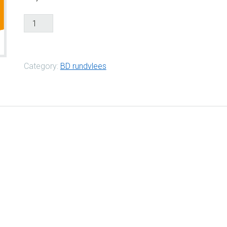
Schenkel*
aantal
Category:
BD rundvlees