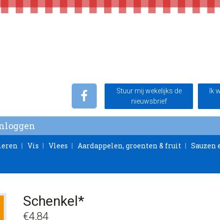
Stuur mij wekelijks de
Ik 
nieuwsbrief
Inloggen
ieren
Vis
Vlees
Aardappelen, groenten & fruit
Sauzen 
Schenkel*
€
4,84