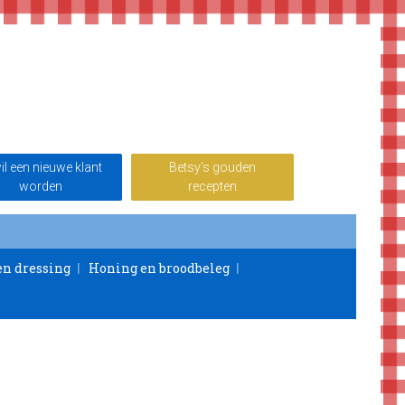
wil een nieuwe klant
Betsy’s gouden
worden
recepten
en dressing
Honing en broodbeleg