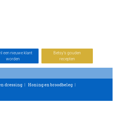
wil een nieuwe klant
Betsy’s gouden
worden
recepten
en dressing
Honing en broodbeleg