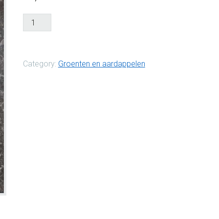
Snijbiet
pond
aantal
Category:
Groenten en aardappelen