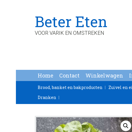
Spring
Door
Spring
Beter Eten
naar
naar
naar
de
de
de
hoofdnavigatie
hoofd
voettekst
VOOR VARIK EN OMSTREKEN
inhoud
Home
Contact
Winkelwagen
Brood, banket en bakproducten
Zuivel en e
Dranken