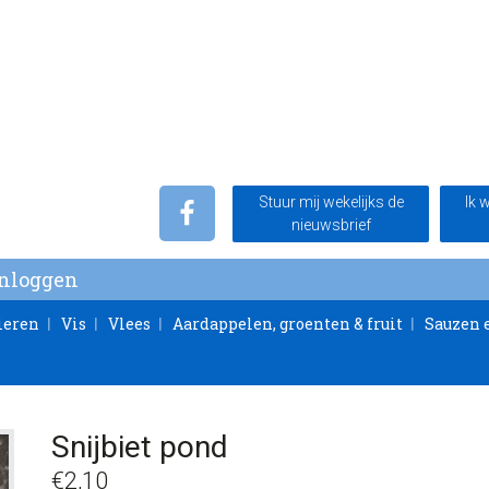
Stuur mij wekelijks de
Ik 
nieuwsbrief
Inloggen
ieren
Vis
Vlees
Aardappelen, groenten & fruit
Sauzen 
Snijbiet pond
€
2,10