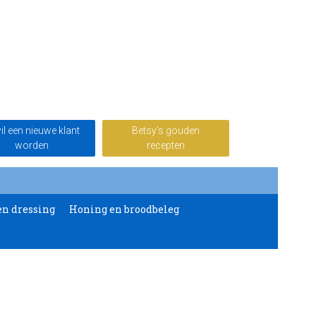
wil een nieuwe klant
Betsy’s gouden
worden
recepten
en dressing
Honing en broodbeleg