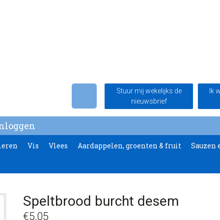
Stuur mij wekelijks de
Ik 
nieuwsbrief
Inloggen
ieren
Vis
Vlees
Aardappelen, groenten & fruit
Sauzen 
Speltbrood burcht desem
€
5,05