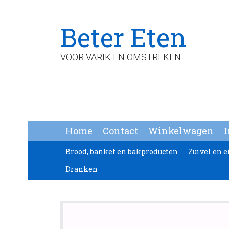
Spring
Door
Spring
Beter Eten
naar
naar
naar
de
de
de
hoofdnavigatie
hoofd
voettekst
VOOR VARIK EN OMSTREKEN
inhoud
Home
Contact
Winkelwagen
Brood, banket en bakproducten
Zuivel en e
Dranken