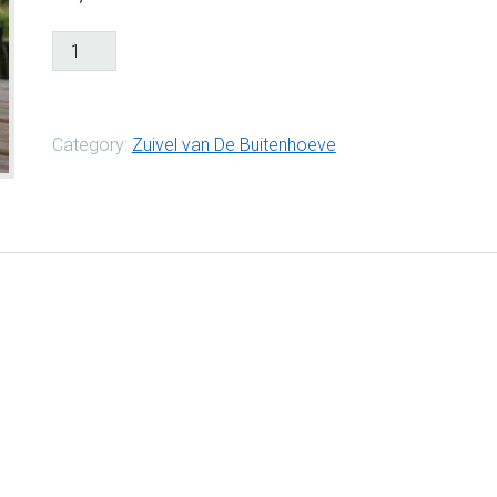
Volle
melk
aantal
Category:
Zuivel van De Buitenhoeve