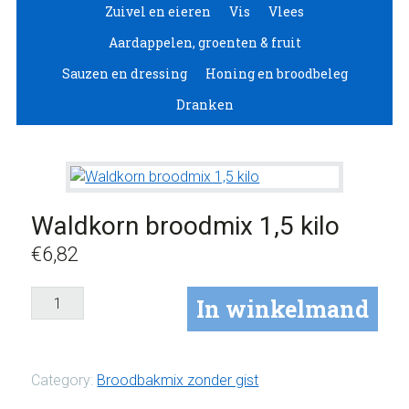
Zuivel en eieren
Vis
Vlees
Aardappelen, groenten & fruit
Sauzen en dressing
Honing en broodbeleg
Dranken
Waldkorn broodmix 1,5 kilo
€
6,82
Waldkorn
In winkelmand
broodmix
1,5
kilo
Category:
Broodbakmix zonder gist
aantal