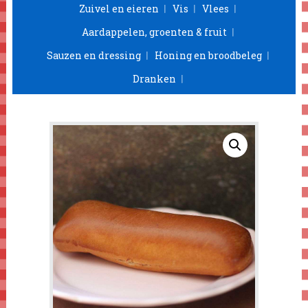
Zuivel en eieren
Vis
Vlees
Aardappelen, groenten & fruit
Sauzen en dressing
Honing en broodbeleg
Dranken