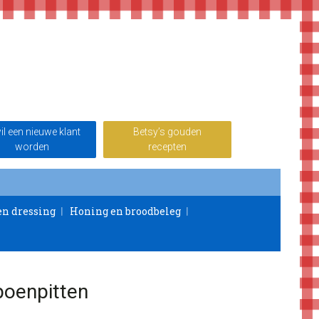
wil een nieuwe klant
Betsy’s gouden
worden
recepten
en dressing
Honing en broodbeleg
oenpitten