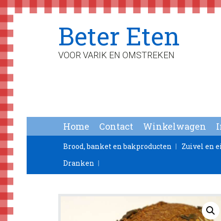
Spring
Door
Spring
Beter Eten
naar
naar
naar
de
de
de
hoofdnavigatie
hoofd
voettekst
VOOR VARIK EN OMSTREKEN
inhoud
Home
Contact
Winkelwagen
Brood, banket en bakproducten
Zuivel en e
Dranken