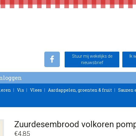
Stuur mij wekelijks de
Ik 
nieuwsbrief
Inloggen
ieren
Vis
Vlees
Aardappelen, groenten & fruit
Sauzen 
Zuurdesembrood volkoren pomp
€
4,85