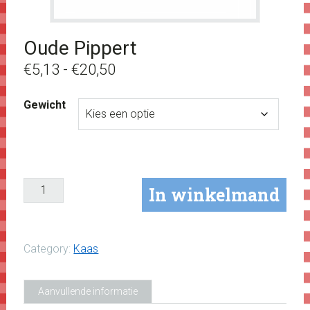
Oude Pippert
Prijsklasse:
€
5,13
-
€
20,50
€5,13
Gewicht
tot
€20,50
In winkelmand
Category:
Kaas
Aanvullende informatie